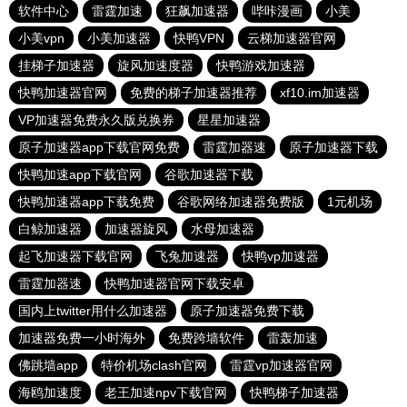
软件中心
雷霆加速
狂飙加速器
哔咔漫画
小美
小美vpn
小美加速器
快鸭VPN
云梯加速器官网
挂梯子加速器
旋风加速度器
快鸭游戏加速器
快鸭加速器官网
免费的梯子加速器推荐
xf10.im加速器
VP加速器免费永久版兑换券
星星加速器
原子加速器app下载官网免费
雷霆加器速
原子加速器下载
快鸭加速app下载官网
谷歌加速器下载
快鸭加速器app下载免费
谷歌网络加速器免费版
1元机场
白鲸加速器
加速器旋风
水母加速器
起飞加速器下载官网
飞兔加速器
快鸭vp加速器
雷霆加器速
快鸭加速器官网下载安卓
国内上twitter用什么加速器
原子加速器免费下载
加速器免费一小时海外
免费跨墙软件
雷轰加速
佛跳墙app
特价机场clash官网
雷霆vp加速器官网
海鸥加速度
老王加速npv下载官网
快鸭梯子加速器