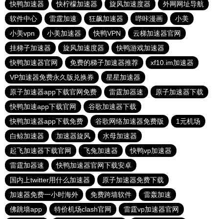
快鸭加速器
快柠檬加速器
旋风加速度器
外网网址导航
软件中心
雷霆加速
狂飙加速器
哔咔漫画
小美
小美vpn
小美加速器
快鸭VPN
云梯加速器官网
挂梯子加速器
旋风加速度器
快鸭游戏加速器
快鸭加速器官网
免费的梯子加速器推荐
xf10.im加速器
VP加速器免费永久版兑换券
星星加速器
原子加速器app下载官网免费
雷霆加器速
原子加速器下载
快鸭加速app下载官网
谷歌加速器下载
快鸭加速器app下载免费
谷歌网络加速器免费版
1元机场
白鲸加速器
加速器旋风
水母加速器
起飞加速器下载官网
飞兔加速器
快鸭vp加速器
雷霆加器速
快鸭加速器官网下载安卓
国内上twitter用什么加速器
原子加速器免费下载
加速器免费一小时海外
免费跨墙软件
雷轰加速
佛跳墙app
特价机场clash官网
雷霆vp加速器官网