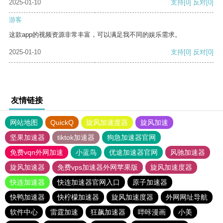
2025-01-10
支持
[0]
反对
[0]
游客
这款app的视频资源非常丰富，可以满足我不同的娱乐需求。
2025-01-10
支持
[0]
反对
[0]
友情链接
网站地图
QuickQ
旋风加速度器
旋风加速
坚果加速器
tiktok加速器
狗急加速器官网
免费vqn外网加速
小蓝鸟
优途加速器官网
风驰加速器
旋风加速器
免费vps加速器外网苹果版
旋风加速度器
快连加速器
快连加速器官网入口
原子加速器
快鸭加速器
快柠檬加速器
旋风加速度器
外网网址导航
软件中心
雷霆加速
狂飙加速器
哔咔漫画
小美