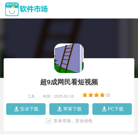
超9成网民看短视频
工具
|
时间：2025-01-10
|
安卓下载
苹果下载
PC下载
安卓市场，安全绿色