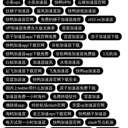
小美vpn
小美加速器
快鸭VPN
云梯加速器官网
挂梯子加速器
旋风加速度器
快鸭游戏加速器
快鸭加速器官网
免费的梯子加速器推荐
xf10.im加速器
VP加速器免费永久版兑换券
星星加速器
原子加速器app下载官网免费
雷霆加器速
原子加速器下载
快鸭加速app下载官网
谷歌加速器下载
快鸭加速器app下载免费
谷歌网络加速器免费版
1元机场
白鲸加速器
加速器旋风
水母加速器
起飞加速器下载官网
飞兔加速器
快鸭vp加速器
雷霆加器速
快鸭加速器官网下载安卓
国内上twitter用什么加速器
原子加速器免费下载
加速器免费一小时海外
免费跨墙软件
雷轰加速
佛跳墙app
特价机场clash官网
雷霆vp加速器官网
海鸥加速度
老王加速npv下载官网
快鸭梯子加速器
每天试用一小时加速器
快鸭加速器官网
clash节点机场