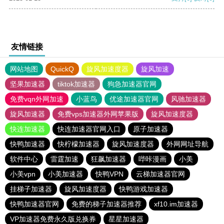
友情链接
网站地图
QuickQ
旋风加速度器
旋风加速
坚果加速器
tiktok加速器
狗急加速器官网
免费vqn外网加速
小蓝鸟
优途加速器官网
风驰加速器
旋风加速器
免费vps加速器外网苹果版
旋风加速度器
快连加速器
快连加速器官网入口
原子加速器
快鸭加速器
快柠檬加速器
旋风加速度器
外网网址导航
软件中心
雷霆加速
狂飙加速器
哔咔漫画
小美
小美vpn
小美加速器
快鸭VPN
云梯加速器官网
挂梯子加速器
旋风加速度器
快鸭游戏加速器
快鸭加速器官网
免费的梯子加速器推荐
xf10.im加速器
VP加速器免费永久版兑换券
星星加速器