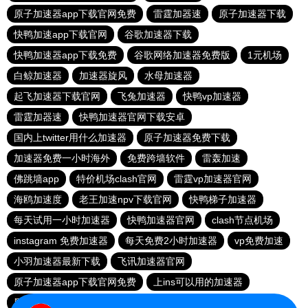
原子加速器app下载官网免费
雷霆加器速
原子加速器下载
快鸭加速app下载官网
谷歌加速器下载
快鸭加速器app下载免费
谷歌网络加速器免费版
1元机场
白鲸加速器
加速器旋风
水母加速器
起飞加速器下载官网
飞兔加速器
快鸭vp加速器
雷霆加器速
快鸭加速器官网下载安卓
国内上twitter用什么加速器
原子加速器免费下载
加速器免费一小时海外
免费跨墙软件
雷轰加速
佛跳墙app
特价机场clash官网
雷霆vp加速器官网
海鸥加速度
老王加速npv下载官网
快鸭梯子加速器
每天试用一小时加速器
快鸭加速器官网
clash节点机场
instagram 免费加速器
每天免费2小时加速器
vp免费加速
小羽加速器最新下载
飞讯加速器官网
原子加速器app下载官网免费
上ins可以用的加速器
黑洞加速器app官网下载免费3小时
小蜜蜂加速器