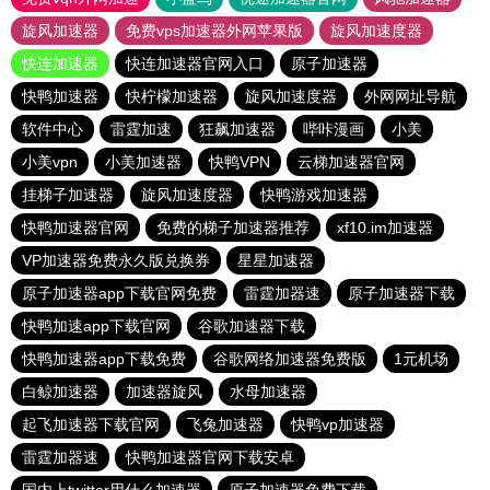
旋风加速器
免费vps加速器外网苹果版
旋风加速度器
快连加速器
快连加速器官网入口
原子加速器
快鸭加速器
快柠檬加速器
旋风加速度器
外网网址导航
软件中心
雷霆加速
狂飙加速器
哔咔漫画
小美
小美vpn
小美加速器
快鸭VPN
云梯加速器官网
挂梯子加速器
旋风加速度器
快鸭游戏加速器
快鸭加速器官网
免费的梯子加速器推荐
xf10.im加速器
VP加速器免费永久版兑换券
星星加速器
原子加速器app下载官网免费
雷霆加器速
原子加速器下载
快鸭加速app下载官网
谷歌加速器下载
快鸭加速器app下载免费
谷歌网络加速器免费版
1元机场
白鲸加速器
加速器旋风
水母加速器
起飞加速器下载官网
飞兔加速器
快鸭vp加速器
雷霆加器速
快鸭加速器官网下载安卓