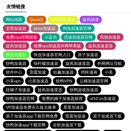
友情链接
网站地图
QuickQ
旋风加速度器
旋风加速
坚果加速器
tiktok加速器
狗急加速器官网
免费vqn外网加速
小蓝鸟
优途加速器官网
风驰加速器
旋风加速器
免费vps加速器外网苹果版
旋风加速度器
快连加速器
快连加速器官网入口
原子加速器
快鸭加速器
快柠檬加速器
旋风加速度器
外网网址导航
软件中心
雷霆加速
狂飙加速器
哔咔漫画
小美
小美vpn
小美加速器
快鸭VPN
云梯加速器官网
挂梯子加速器
旋风加速度器
快鸭游戏加速器
快鸭加速器官网
免费的梯子加速器推荐
xf10.im加速器
VP加速器免费永久版兑换券
星星加速器
原子加速器app下载官网免费
雷霆加器速
原子加速器下载
快鸭加速app下载官网
谷歌加速器下载