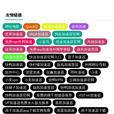
友情链接
网站地图
QuickQ
旋风加速度器
旋风加速
坚果加速器
tiktok加速器
狗急加速器官网
免费vqn外网加速
小蓝鸟
优途加速器官网
风驰加速器
旋风加速器
免费vps加速器外网苹果版
旋风加速度器
快连加速器
快连加速器官网入口
原子加速器
快鸭加速器
快柠檬加速器
旋风加速度器
外网网址导航
软件中心
雷霆加速
狂飙加速器
哔咔漫画
小美
小美vpn
小美加速器
快鸭VPN
云梯加速器官网
挂梯子加速器
旋风加速度器
快鸭游戏加速器
快鸭加速器官网
免费的梯子加速器推荐
xf10.im加速器
VP加速器免费永久版兑换券
星星加速器
原子加速器app下载官网免费
雷霆加器速
原子加速器下载