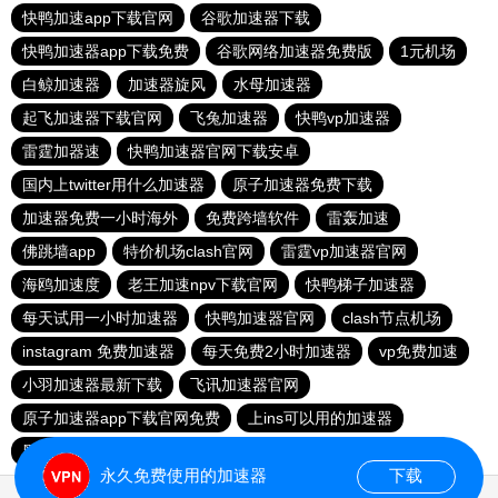
快鸭加速app下载官网
谷歌加速器下载
快鸭加速器app下载免费
谷歌网络加速器免费版
1元机场
白鲸加速器
加速器旋风
水母加速器
起飞加速器下载官网
飞兔加速器
快鸭vp加速器
雷霆加器速
快鸭加速器官网下载安卓
国内上twitter用什么加速器
原子加速器免费下载
加速器免费一小时海外
免费跨墙软件
雷轰加速
佛跳墙app
特价机场clash官网
雷霆vp加速器官网
海鸥加速度
老王加速npv下载官网
快鸭梯子加速器
每天试用一小时加速器
快鸭加速器官网
clash节点机场
instagram 免费加速器
每天免费2小时加速器
vp免费加速
小羽加速器最新下载
飞讯加速器官网
原子加速器app下载官网免费
上ins可以用的加速器
黑洞加速器app官网下载免费3小时
小蜜蜂加速器
永久免费使用的加速器
下载